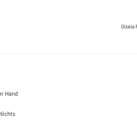
Gisela 
er Hand
 Nichts