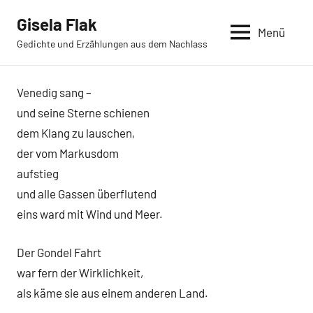
Zum
Gisela Flak
Inhalt
Menü
Gedichte und Erzählungen aus dem Nachlass
springen
Venedig sang –
und seine Sterne schienen
dem Klang zu lauschen,
der vom Markusdom
aufstieg
und alle Gassen überflutend
eins ward mit Wind und Meer.
Der Gondel Fahrt
war fern der Wirklichkeit,
als käme sie aus einem anderen Land.